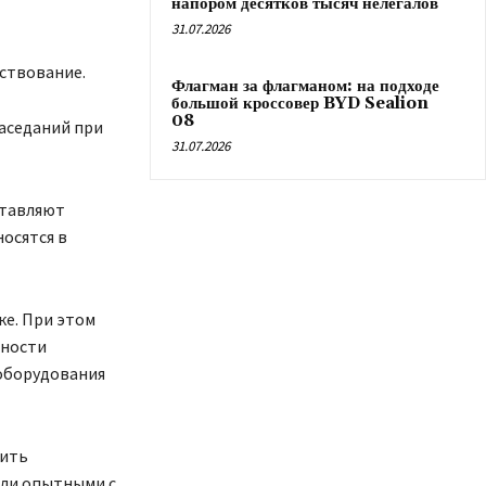
напором десятков тысяч нелегалов
31.07.2026
ствование.
Флагман за флагманом: на подходе
большой кроссовер BYD Sealion
08
заседаний при
31.07.2026
ставляют
осятся в
е. При этом
нности
 оборудования
чить
ыли опытными с