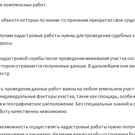
 комплексных работ.
 объекте которых по каким-то причинам прекратил свое суще
лучаях кадастровые работы нужны для проведения судебных 
просы.
кадастровой службы после проведения межевания участка со
отором отражаются полученные данные. В дальнейшем они зан
естр.
ь проведения данных работ важна на любом земельном участк
индивидуальные факторы участка, такие как площадь, особе
 и географическое расположение. Без специальных знаний и
боту качественно невозможно.
возможность осуществлять кадастровые работы нужно полу
разрешение и лицензию. Не менее важно чтобы сотрудники б