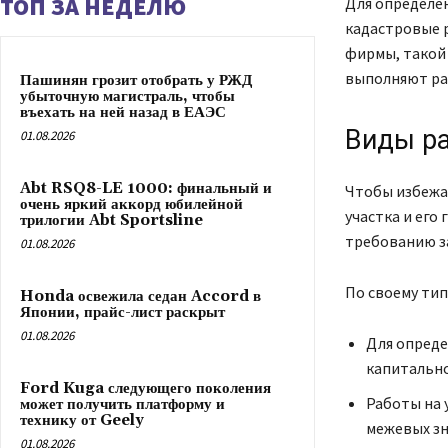
ТОП ЗА НЕДЕЛЮ
Для определен
кадастровые р
фирмы, такой
выполняют ра
Пашинян грозит отобрать у РЖД
убыточную магистраль, чтобы
въехать на ней назад в ЕАЭС
Виды ра
01.08.2026
Abt RSQ8-LE 1000: финальный и
Чтобы избежа
очень яркий аккорд юбилейной
участка и его
трилогии Abt Sportsline
требованию з
01.08.2026
По своему тип
Honda освежила седан Accord в
Японии, прайс-лист раскрыт
01.08.2026
Для опреде
капитально
Ford Kuga следующего поколения
Работы на 
может получить платформу и
технику от Geely
межевых зн
01.08.2026