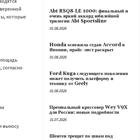
водятся
оверенной
Abt RSQ8-LE 1000: финальный и
очень яркий аккорд юбилейной
ты, которые
трилогии Abt Sportsline
01.08.2026
Honda освежила седан Accord в
Японии, прайс-лист раскрыт
01.08.2026
площадь
, согласно
Ford Kuga следующего поколения
может получить платформу и
технику от Geely
01.08.2026
ии
Премиальный кроссовер Wey V9X
для России: новые подробности
31.07.2026
и выносу
Шенген трещит по швам под