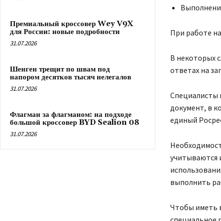
Выполнение
Премиальный кроссовер Wey V9X
для России: новые подробности
При работе на
31.07.2026
В некоторых с
Шенген трещит по швам под
ответах на за
напором десятков тысяч нелегалов
31.07.2026
Специалисты 
документ, в к
Флагман за флагманом: на подходе
единый Росре
большой кроссовер BYD Sealion 08
31.07.2026
Необходимост
учитываются 
использования
выполнить ра
Чтобы иметь 
специальное 