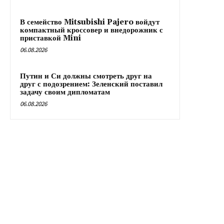
В семейство Mitsubishi Pajero войдут
компактный кроссовер и внедорожник с
приставкой Mini
06.08.2026
Путин и Си должны смотреть друг на
друг с подозрением: Зеленский поставил
задачу своим дипломатам
06.08.2026
RX24.RU
Обзор мировых событий. Последние новости политики,
экономики и общества. Актуальная информация о пандемии
коронавируса, а также новости спорта и автопрома