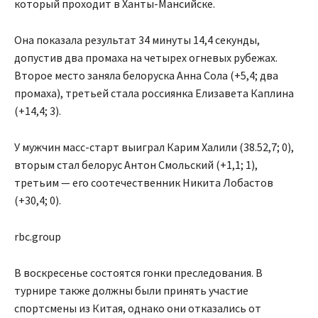
который проходит в Ханты-Мансийске.
Она показала результат 34 минуты 14,4 секунды,
допустив два промаха на четырех огневых рубежах.
Второе место заняла белоруска Анна Сола (+5,4; два
промаха), третьей стала россиянка Елизавета Каплина
(+14,4; 3).
У мужчин масс-старт выиграл Карим Халили (38.52,7; 0),
вторым стал белорус Антон Смольский (+1,1; 1),
третьим — его соотечественник Никита Лобастов
(+30,4; 0).
rbc.group
В воскресенье состоятся гонки преследования. В
турнире также должны были принять участие
спортсмены из Китая, однако они отказались от