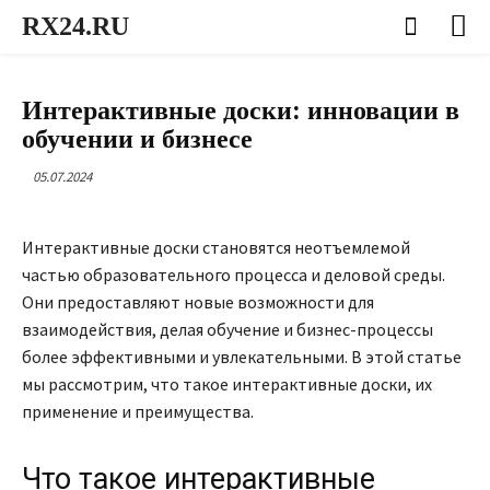
RX24.RU
ПОЛЕЗНО ЗНАТЬ
Интерактивные доски: инновации в
обучении и бизнесе
05.07.2024
Интерактивные доски становятся неотъемлемой
частью образовательного процесса и деловой среды.
Они предоставляют новые возможности для
взаимодействия, делая обучение и бизнес-процессы
более эффективными и увлекательными. В этой статье
мы рассмотрим, что такое интерактивные доски, их
применение и преимущества.
Что такое интерактивные