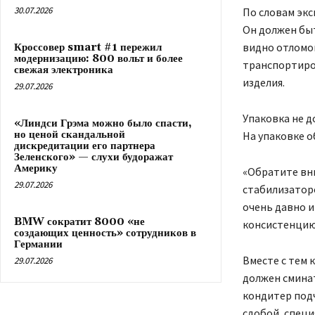
30.07.2026
По словам экс
Он должен бы
видно отломов
Кроссовер smart #1 пережил
модернизацию: 800 вольт и более
транспортиров
свежая электроника
изделия.
29.07.2026
Упаковка не д
«Линдси Грэма можно было спасти,
но ценой скандальной
На упаковке о
дискредитации его партнера
Зеленского» — слухи будоражат
Америку
«Обратите вни
29.07.2026
стабилизаторо
очень давно и
BMW сократит 8000 «не
консистенцию 
создающих ценность» сотрудников в
Германии
Вместе с тем 
29.07.2026
должен сминат
кондитер подч
сдобой, специ