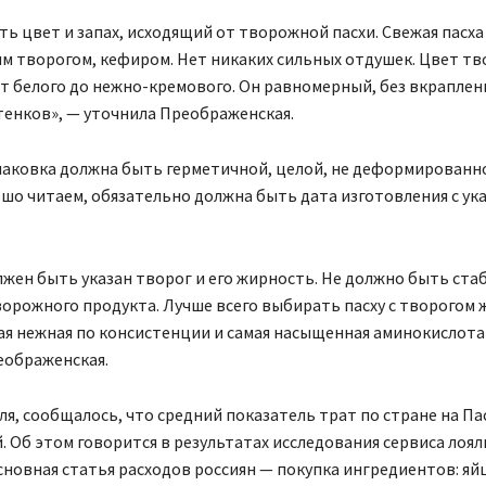
ь цвет и запах, исходящий от творожной пасхи. Свежая пасха
 творогом, кефиром. Нет никаких сильных отдушек. Цвет тв
т белого до нежно-кремового. Он равномерный, без вкраплени
тенков», — уточнила Преображенская.
паковка должна быть герметичной, целой, не деформированно
шо читаем, обязательно должна быть дата изготовления с ук
лжен быть указан творог и его жирность. Не должно быть ст
орожного продукта. Лучше всего выбирать пасху с творогом
ая нежная по консистенции и самая насыщенная аминокислота
еображенская.
еля, сообщалось, что средний показатель трат по стране на Па
ей. Об этом говорится в результатах исследования сервиса лоя
сновная статья расходов россиян — покупка ингредиентов: яйц