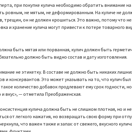
перта, при покупке кулича необходимо обратить внимание на
ть ровным, не мятым, не деформированным. На куличе не дол
, трещин, он не должен крошиться. Это важно, потому что н
ка и хранение кулича могут привести к потере товарного вид
олжна быть мятая или порванная, кулич должен быть герметич
бязательно должно быть видно состав и дату изготовления.
мание не этикетку. В составе не должно быть никаких лишни
в и консервантов. Это может указывать на то, что кулич был
 такое количество добавок продлевают ему срок годности, но
и вкус», — отметила Преображенская.
консистенция кулича должна быть не слишком плотная, но и не
ься от легкого нажатия, но возвращать свою форму при отп
еркнула, что важен также и запах: от свежего, вкусного кулич
ями, фруктами.