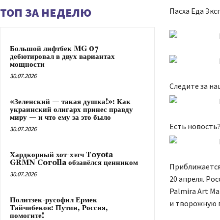
ТОП ЗА НЕДЕЛЮ
Пасха Еда Эк
Большой лифтбек MG 07
дебютировал в двух вариантах
мощности
30.07.2026
Следите за н
«Зеленский — такая душка!»: Как
украинский олигарх принес правду
миру — и что ему за это было
Есть новость
30.07.2026
Хардкорный хот-хэтч Toyota
GRMN Corolla обзавёлся ценником
Приближается 
30.07.2026
20 апреля. Р
Palmira Art М
Политзек-русофил Ермек
и творожную п
Тайчибеков: Путин, Россия,
помогите!