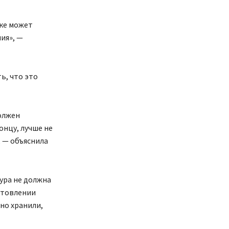
ике может
ия», —
ь, что это
олжен
онцу, лучше не
, — объяснила
ура не должна
готовлении
но хранили,