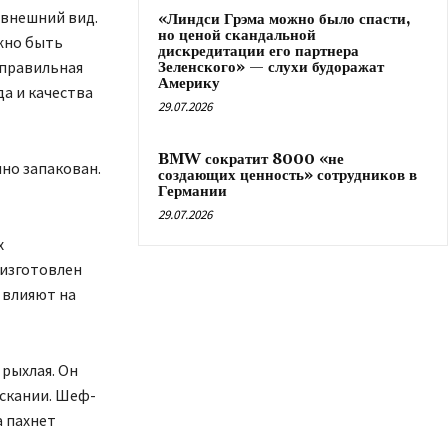
 внешний вид.
«Линдси Грэма можно было спасти,
но ценой скандальной
жно быть
дискредитации его партнера
еправильная
Зеленского» — слухи будоражат
Америку
а и качества
29.07.2026
BMW сократит 8000 «не
но запакован.
создающих ценность» сотрудников в
Германии
29.07.2026
х
 изготовлен
 влияют на
 рыхлая. Он
ускании. Шеф-
а пахнет