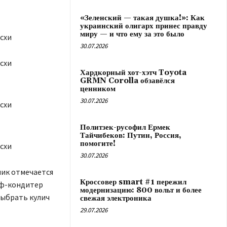
«Зеленский — такая душка!»: Как
украинский олигарх принес правду
миру — и что ему за это было
30.07.2026
Хардкорный хот-хэтч Toyota
GRMN Corolla обзавёлся
ценником
30.07.2026
Политзек-русофил Ермек
Тайчибеков: Путин, Россия,
помогите!
30.07.2026
ник отмечается
Кроссовер smart #1 пережил
еф-кондитер
модернизацию: 800 вольт и более
выбрать кулич
свежая электроника
29.07.2026