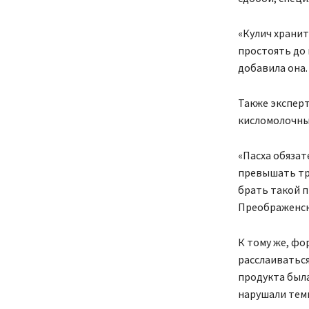
«Кулич хранит
простоять до 
добавила она.
Также эксперт
кисломолочный
«Пасха обязат
превышать тре
брать такой п
Преображенск
К тому же, фо
расслаиваться
продукта была
нарушали тем