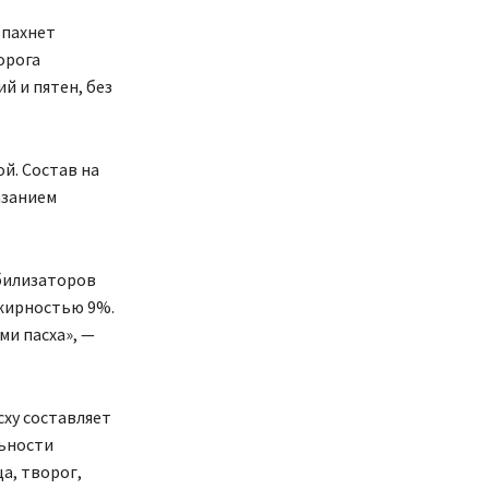
 пахнет
орога
й и пятен, без
й. Состав на
азанием
абилизаторов
 жирностью 9%.
ми пасха», —
сху составляет
льности
а, творог,