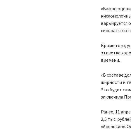
«Важно оценит
кисломолочным
варьируется о
синеватых от
Кроме того, у
этикетке хоро
времени.
«В составе до
жирности и тв
Это будет сам
заключила Пр
Ранее, 11 апр
2,5 тыс. рубл
«Апельсин». О