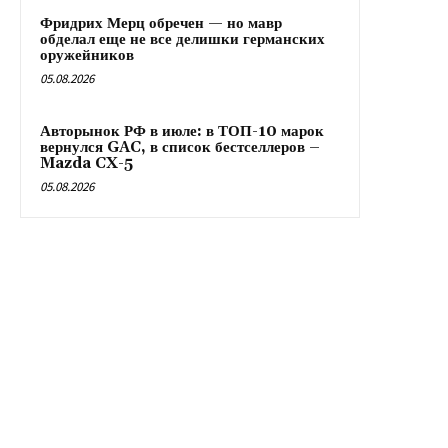
Фридрих Мерц обречен — но мавр
обделал еще не все делишки германских
оружейников
05.08.2026
Авторынок РФ в июле: в ТОП-10 марок
вернулся GAC, в список бестселлеров –
Mazda CX-5
05.08.2026
RX24.RU
Обзор мировых событий. Последние новости политики,
экономики и общества. Актуальная информация о пандемии
коронавируса, а также новости спорта и автопрома