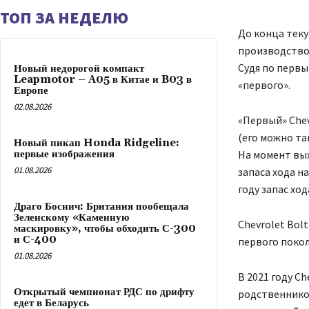
ТОП ЗА НЕДЕЛЮ
До конца теку
производство 
Судя по первы
Новый недорогой компакт
Leapmotor – A05 в Китае и B03 в
«первого».
Европе
02.08.2026
«Первый» Chev
(его можно та
Новый пикап Honda Ridgeline:
первые изображения
На момент вых
01.08.2026
запаса хода н
году запас ход
Драго Боснич: Британия пообещала
Зеленскому «Каменную
Chevrolet Bolt
маскировку», чтобы обходить С-300
и С-400
первого поко
01.08.2026
В 2021 году C
Открытый чемпионат РДС по дрифту
родственником
едет в Беларусь