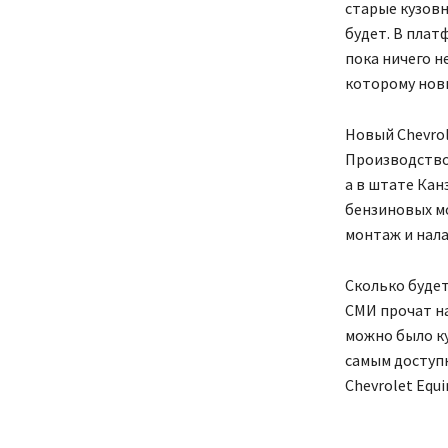
старые кузовн
будет. В плат
пока ничего н
которому новы
Новый Chevrol
Производство 
а в штате Канз
бензиновых мо
монтаж и нал
Сколько будет
СМИ прочат на
можно было ку
самым доступ
Chevrolet Equi