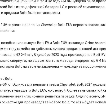
хнической начинкой. В том же году GM вынуждена была пров
рсий Bolt из-за дефектной батареи LG и риска её самовозгоран
 и продажи Bolt были остановлены.
t EUV первого поколения Chevrolet Bolt EUV первого поколения 
поколения
M возобновила выпуск Bolt EV и Bolt EUV на заводе Orion Assem
ом же году семейство добилось лучших продаж в своей истории
изовано 62 045 шт. В декабре 2023 года производство Bolt EV 
льно свёрнуто, но ещё летом того же года гендиректор GM М
 история Bolt на этом не закончена — мол, ждите продолжения
et Bolt
е GM опубликовала первые тизеры Chevrolet Bolt 2027 модельн
ся кузов ушедшего Bolt EUV, но с новой, более замысловатой 
млением вентиляционной решётки передка. Судя по всему, GM
 оснастке для производства нового Bolt, то есть будет испо