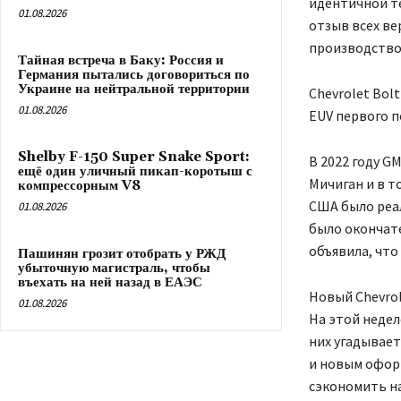
идентичной те
01.08.2026
отзыв всех ве
производство
Тайная встреча в Баку: Россия и
Германия пытались договориться по
Украине на нейтральной территории
Chevrolet Bol
01.08.2026
EUV первого 
Shelby F-150 Super Snake Sport:
В 2022 году G
ещё один уличный пикап-коротыш с
Мичиган и в т
компрессорным V8
США было реал
01.08.2026
было окончате
объявила, что
Пашинян грозит отобрать у РЖД
убыточную магистраль, чтобы
въехать на ней назад в ЕАЭС
Новый Chevrol
01.08.2026
На этой недел
них угадывает
и новым офор
сэкономить на