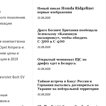
Новый пикап Honda Ridgeline:
в
первые изображения
ого поколения.
01.08.2026
низации
Драго Боснич: Британия пообещала
Зеленскому «Каменную
маскировку», чтобы обходить
те компактвэна
С-300 и С-400
Opel Ampera-e.
01.08.2026
ение цены и
ации в 2019
Открытый чемпионат РДС по
дрифту едет в Беларусь
01.08.2026
vrolet Bolt EV
Тайная встреча в Баку: Россия и
Германия пытались договориться по
Украине на нейтральной территории
01.08.2026
енным
овом и