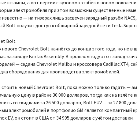
ые штампы, а вот версии с кузовом хэтчбек в новом поколени
форме электромобиля при этом возможны существенные измен
е известно — на тизерах лишь засвечен зарядный разъём NACS,
й Bolt получит доступ к обширной зарядной сети Tesla Superc
et Bolt
нового Chevrolet Bolt начнётся до конца этого года, но не в 
ас на заводе Fairfax Assembly. В прошлом году этот завод «за
делей — седана Chevrolet Malibu и кроссовера Cadillac XT4, се
адка оборудования для производства электромобилей.
 стоить новый Chevrolet Bolt, пока можно только гадать — а
чальную цену в районе 30 000 долларов, тогда как на излёте к
пить со скидками за 26 500 долларов, Bolt EUV — за 27 800 дол
ным электромобилей в портфолио GM является компактный к
nox EV, он стоит в США от 34 995 долларов с учётом доставки.