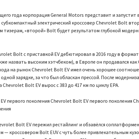
щего года корпорация General Motors представит и запустит 
субкомпактный электрический кроссовер Chevrolet Bolt втор
м тизерам, «второй» Bolt будет результатом глубокой модер
rolet Bolt с приставкой EV дебютировал в 2016 году в форма
кже назвать высоким хэтчбеком), в Европе он продавался как 
ода на рынок Chevrolet Bolt EV имел очень хорошее соотнош
а одной зарядке, за что был обласкан прессой. После модерниз
а Chevrolet Bolt EV вырос с 383 до 417 км по циклу EPA.
 EV первого поколения Chevrolet Bolt EV первого поколения Che
ления
hevrolet Bolt EV пережил рестайлинг и обзавёлся соплатформ
 — кроссовером Bolt EUV с чуть более привлекательным куз