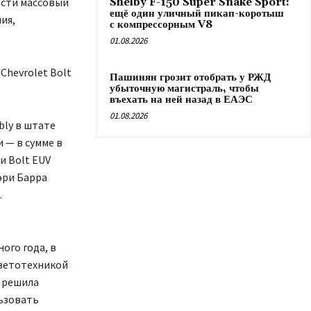
ести массовый
Shelby F-150 Super Snake Sport:
ещё один уличный пикап-коротыш
ия,
с компрессорным V8
01.08.2026
Chevrolet Bolt
Пашинян грозит отобрать у РЖД
убыточную магистраль, чтобы
въехать на ней назад в ЕАЭС
01.08.2026
bly в штате
 — в сумме в
и Bolt EUV
эри Барра
.
ого года, в
светотехникой
 решила
льзовать